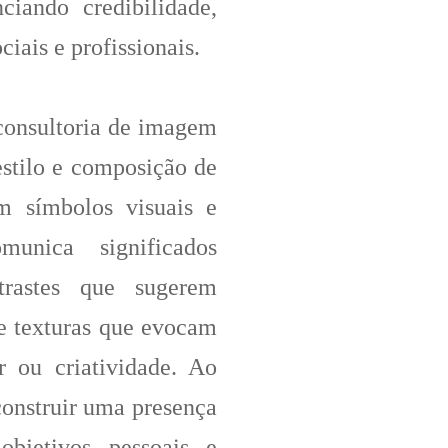
ciando credibilidade,
iais e profissionais.
 consultoria de imagem
 estilo e composição de
m símbolos visuais e
munica significados
trastes que sugerem
e texturas que evocam
r ou criatividade. Ao
construir uma presença
objetivos pessoais e