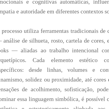
mocionais e cognitivas automáticas, influen
mpatia e autoridade em diferentes contextos soc
 processo utiliza ferramentas tradicionais de
 análise de silhueta, rosto, cartela de cores,
ooks — aliadas ao trabalho intencional co
rquetípicos. Cada elemento estético co
specíficos: desde linhas, volumes e con
inamismo, solidez ou proximidade, até cores 
ensações de acolhimento, sofisticação, pode
ominar essa linguagem simbólica, é possível 
utêntica e estrategicamente alinhada aos 