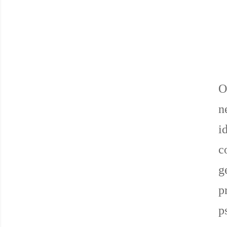
n
i
c
g
p
p