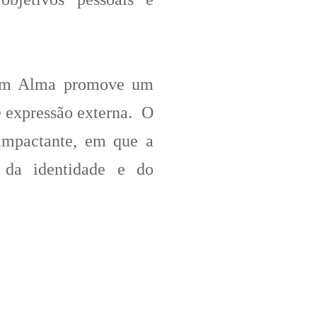
 com Alma promove um
 expressão externa. O
impactante, em que a
e da identidade e do
stilo com alma, estilo