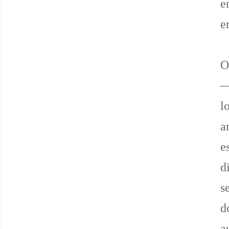
e
e
O
—
l
a
e
d
s
d
a